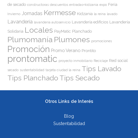
de secado
Feria
constructoras
descuentos
entradas+kidzania
expo
Kermesse
Jornadas
Kidzania
Invierno
la reina
lavado
Lavandería
Lavandería edificios
Lavandería
lavandería autoservicio
Locales
Solidaria
PayMatic
Planchado
Plumomanía
Plumones
promociones
Promoción
Promo Verano
Prontito
prontomatic
Red social
proyecto inmobiliario
Reciclaje
Tips Lavado
secado
sustentabilidad
tarjeta ciudad la reina
Tips Planchado
Tips Secado
Otros Links de Interés
Blog
Sustentabilidad